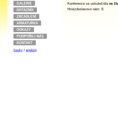
GALERIE
Konference se uskutečnila
ve čt
Hviezdoslavovo nám. 8.
DOTAZNÍK
ZRCADLENÍ
ARMATURKA
ODKAZY
PODPOŘILI NÁS
KONTAKT
česky
/
english