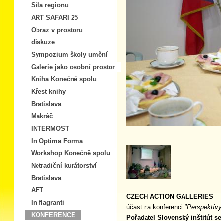
Síla regionu
ART SAFARI 25
Obraz v prostoru
diskuze
Sympozium školy umění
Galerie jako osobní prostor
Kniha Konečně spolu
Křest knihy
Bratislava
Makráč
INTERMOST
In Optima Forma
Workshop Konečně spolu
Netradiční kurátorství
Bratislava
AFT
CZECH ACTION GALLERIES
In flagranti
účast na konferenci
"Perspektívy
KONFERENCE
Pořadatel Slovenský inštitút se