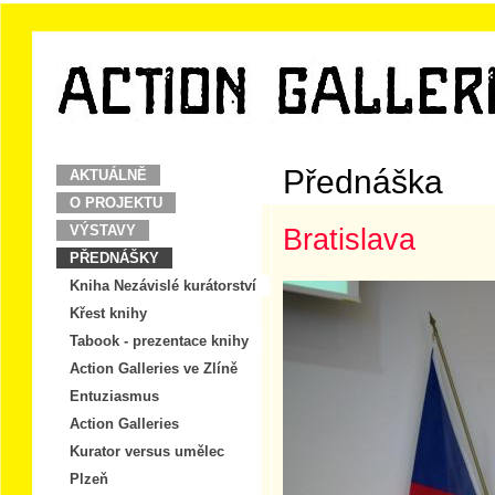
Přednáška
AKTUÁLNĚ
O PROJEKTU
VÝSTAVY
Bratislava
PŘEDNÁŠKY
Kniha Nezávislé kurátorství
Křest knihy
Tabook - prezentace knihy
Action Galleries ve Zlíně
Entuziasmus
Action Galleries
Kurator versus umělec
Plzeň