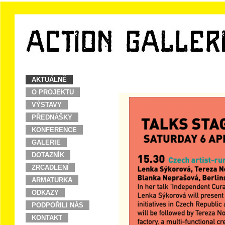
AKTUÁLNĚ
O PROJEKTU
VÝSTAVY
PŘEDNÁŠKY
KONFERENCE
GALERIE
DOTAZNÍK
ZRCADLENÍ
ARMATURKA
ODKAZY
PODPOŘILI NÁS
KONTAKT