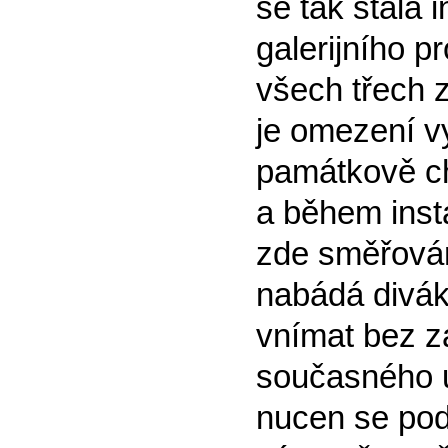
se tak stala 
galerijního p
všech třech 
je omezení vy
památkově ch
a během inst
zde směřován
nabádá diváka
vnímat bez z
současného 
nucen se pod