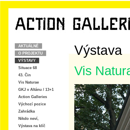
Výstava
AKTUÁLNĚ
O PROJEKTU
VÝSTAVY
Vis Natur
Situace 68
43. Čin
Vis Naturae
GKJ v Altánu / 13+1
Action Galleries
Výchozí pozice
Zahrádka
Nikdo neví,
Výstava na klíč