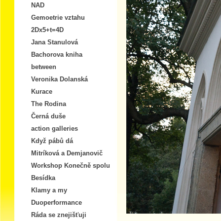
NAD
Gemoetrie vztahu
2Dx5+t=4D
Jana Stanulová
Bachorova kniha
between
Veronika Dolanská
Kurace
The Rodina
Černá duše
action galleries
Když pábů dá
Mitríková a Demjanovič
Workshop Konečně spolu
Besídka
Klamy a my
Duoperformance
Ráda se znejišťuji