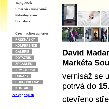
Tajný oheň
Směr vír - vůně vůně
Náhodný klam
Bratislava
Czech action galleries
PŘEDNÁŠKY
KONFERENCE
David Madar
GALERIE
DOTAZNÍK
Markéta Sou
ZRCADLENÍ
ARMATURKA
vernisáž se 
ODKAZY
PODPOŘILI NÁS
potrvá
do 15.
KONTAKT
česky
/
english
otevřeno stř