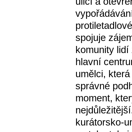
ulicí a otevř
vypořádávání
protiletadlov
spojuje zájem
komunity lidí
hlavní centr
umělci, která
správné podho
moment, kter
nejdůležitěj
kurátorsko-u