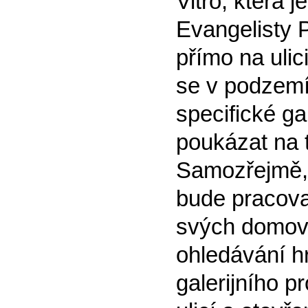
Vitro, která 
Evangelisty 
přímo na ulic
se v podzemí
specifické g
poukázat na 
Samozřejmě, 
bude pracovat
svých domovs
ohledávání h
galerijního pr