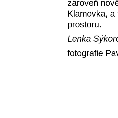
zároveň nově 
Klamovka, a t
prostoru.
Lenka Sýkor
fotografie P