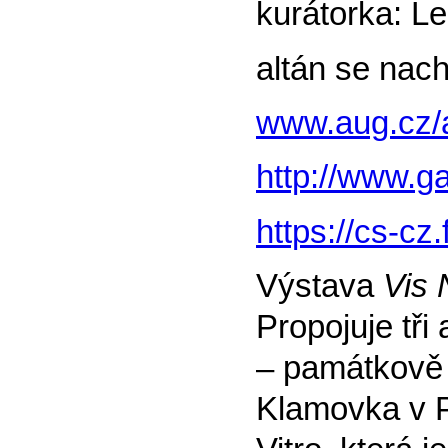
kurátorka: L
altán se nach
www.aug.cz/
http://www.g
https://cs-cz
Výstava
Vis 
Propojuje tři 
– památkově 
Klamovka v P