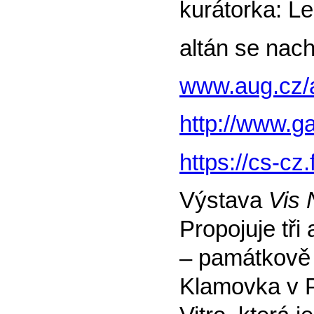
kurátorka: L
altán se nach
www.aug.cz/
http://www.g
https://cs-cz
Výstava
Vis 
Propojuje tři 
– památkově 
Klamovka v P