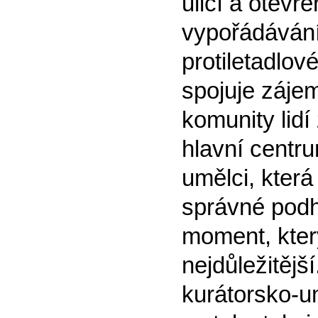
ulicí a otevř
vypořádávání
protiletadlov
spojuje zájem
komunity lidí
hlavní centr
umělci, která
správné podho
moment, kter
nejdůležitěj
kurátorsko-u