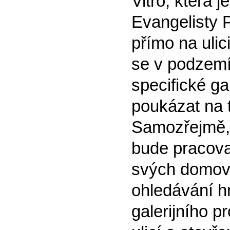
Vitro, která 
Evangelisty 
přímo na ulic
se v podzemí
specifické g
poukázat na 
Samozřejmě, 
bude pracovat
svých domovs
ohledávání h
galerijního pr