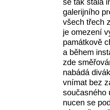
se tak stala 
galerijního p
všech třech 
je omezení vy
památkově ch
a během inst
zde směřován
nabádá diváka
vnímat bez z
současného 
nucen se pod