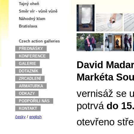
Tajný oheň
Směr vír - vůně vůně
Náhodný klam
Bratislava
Czech action galleries
PŘEDNÁŠKY
KONFERENCE
David Madar
GALERIE
DOTAZNÍK
Markéta Sou
ZRCADLENÍ
ARMATURKA
vernisáž se 
ODKAZY
PODPOŘILI NÁS
potrvá
do 15.
KONTAKT
česky
/
english
otevřeno stř