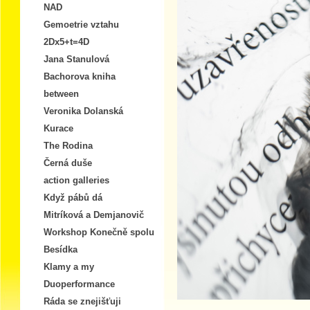
NAD
Gemoetrie vztahu
2Dx5+t=4D
Jana Stanulová
Bachorova kniha
between
Veronika Dolanská
Kurace
The Rodina
Černá duše
action galleries
Když pábů dá
Mitríková a Demjanovič
Workshop Konečně spolu
Besídka
Klamy a my
Duoperformance
Ráda se znejišťuji