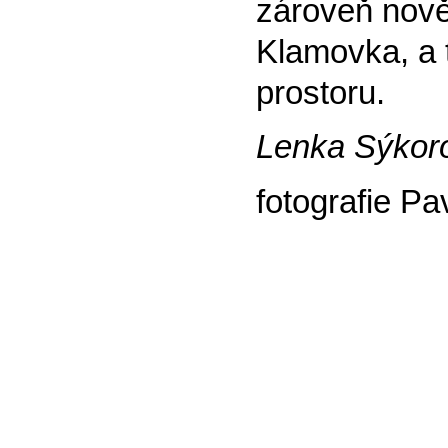
zároveň nově 
Klamovka, a t
prostoru.
Lenka Sýkor
fotografie P