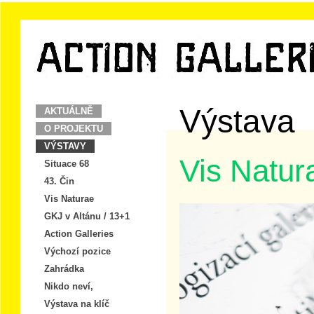
Výstava
AKTUÁLNĚ
O PROJEKTU
VÝSTAVY
Vis Natur
Situace 68
43. Čin
Vis Naturae
GKJ v Altánu / 13+1
Action Galleries
Výchozí pozice
Zahrádka
Nikdo neví,
Výstava na klíč