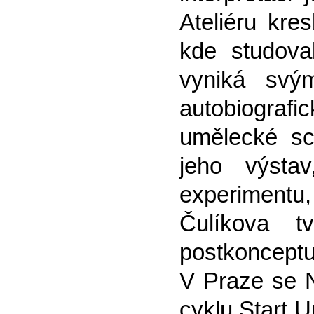
Ateliéru kr
kde studova
vyniká svým
autobiograf
umělecké sc
jeho výsta
experimentu,
Čulíkova t
postkonceptu
V Praze se N
cyklu Start U