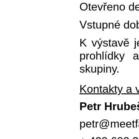
Otevřeno de
Vstupné do
K výstavě 
prohlídky 
skupiny.
Kontakty a v
Petr Hrube
petr@meetfa