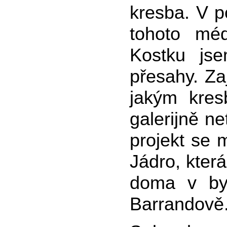
kresba. V p
tohoto mé
Kostku js
přesahy. Za
jakým kres
galerijně ne
projekt se m
Jádro, kter
doma v by
Barrandově