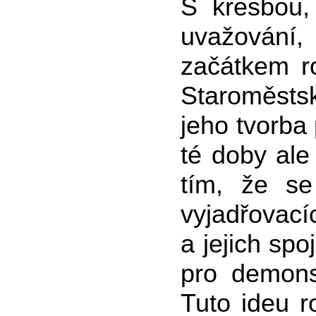
S kresbou,
uvažování
začátkem r
Staroměsts
jeho tvorba 
té doby ale
tím, že se
vyjadřovací
a jejich spo
pro demonst
Tuto ideu r