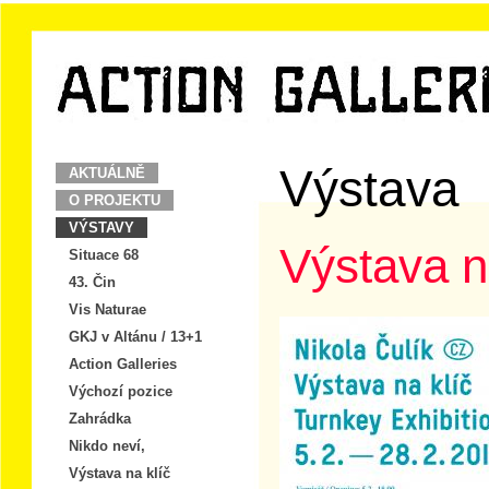
Výstava
AKTUÁLNĚ
O PROJEKTU
VÝSTAVY
Výstava n
Situace 68
43. Čin
Vis Naturae
GKJ v Altánu / 13+1
Action Galleries
Výchozí pozice
Zahrádka
Nikdo neví,
Výstava na klíč