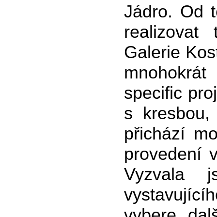
Jádro. Od 
realizovat
Galerie Kos
mnohokrát
specific pr
s kresbou,
přichází mo
provedení 
Vyzvala 
vystavující
vybere dal