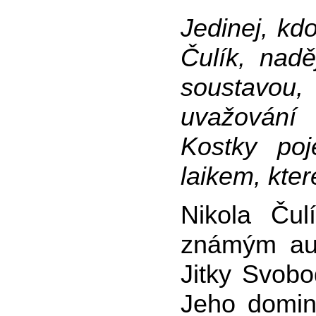
Jedinej, kd
Čulík, nad
soustavou,
uvažování 
Kostky po
laikem, kte
Nikola Čul
známým aut
Jitky Svobo
Jeho domin