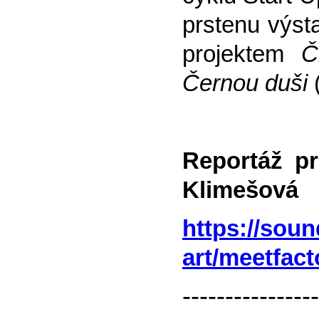
prstenu výs
projektem
Č
Černou duši
Reportáž p
Klimešová
https://sou
art/meetfact
----------------