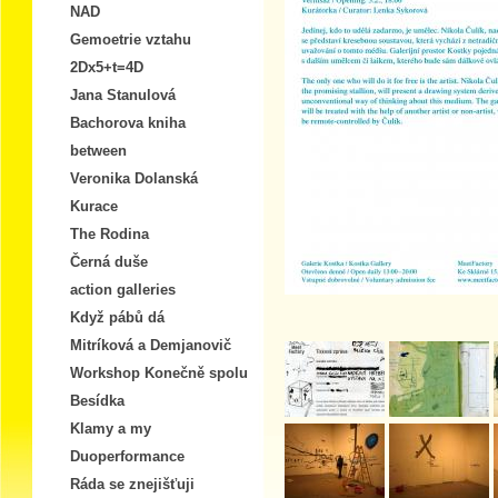
NAD
Gemoetrie vztahu
2Dx5+t=4D
Jana Stanulová
Bachorova kniha
between
Veronika Dolanská
Kurace
The Rodina
Černá duše
action galleries
Když pábů dá
Mitríková a Demjanovič
Workshop Konečně spolu
Besídka
Klamy a my
Duoperformance
Ráda se znejišťuji