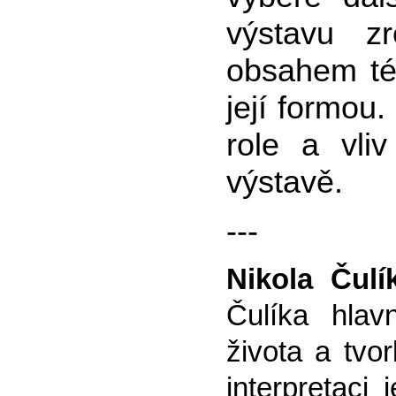
výstavu zr
obsahem tét
její formou.
role a vli
výstavě.
---
Nikola Čulí
Čulíka hlav
života a tv
interpretaci