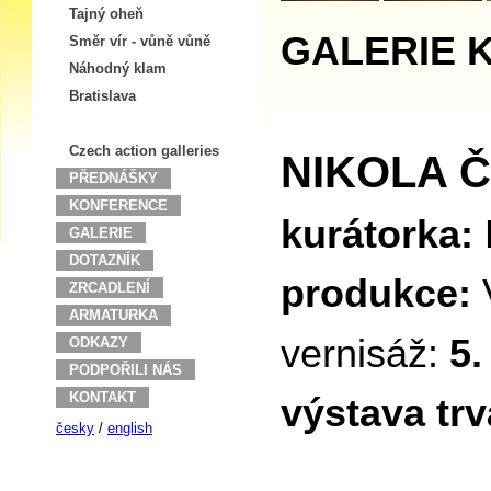
Tajný oheň
GALERIE 
Směr vír - vůně vůně
Náhodný klam
Bratislava
Czech action galleries
NIKOLA Č
PŘEDNÁŠKY
KONFERENCE
kurátorka:
GALERIE
DOTAZNÍK
produkce:
ZRCADLENÍ
ARMATURKA
vernisáž:
5.
ODKAZY
PODPOŘILI NÁS
KONTAKT
výstava tr
česky
/
english