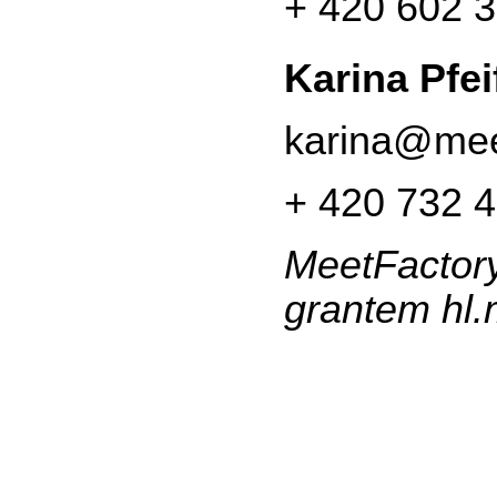
+ 420 602 
Karina Pfei
karina@meet
+ 420 732 
MeetFacto
grantem hl.