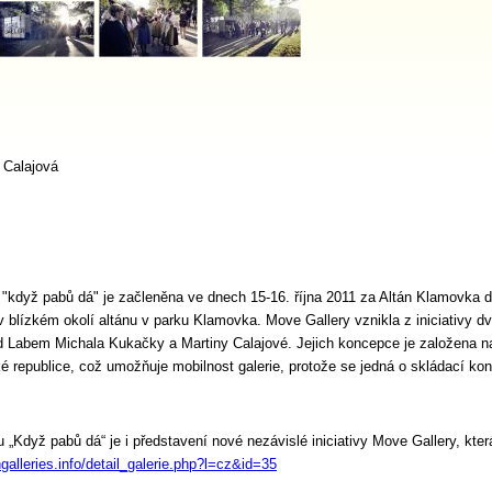
 Calajová
"když pabů dá" je začleněna ve dnech 15-16. října 2011 za Altán Klamovka 
v blízkém okolí altánu v parku Klamovka. Move Gallery vznikla z iniciativy d
 Labem Michala Kukačky a Martiny Calajové. Jejich koncepce je založena n
republice, což umožňuje mobilnost galerie, protože se jedná o skládací kon
 „Když pabů dá“ je i představení nové nezávislé iniciativy Move Gallery, kter
galleries.info/detail_galerie.php?l=cz&id=35