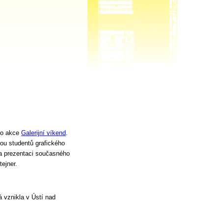
do akce
Galerijní víkend
.
vou studentů grafického
a prezentaci současného
tejner.
á vznikla v Ústí nad