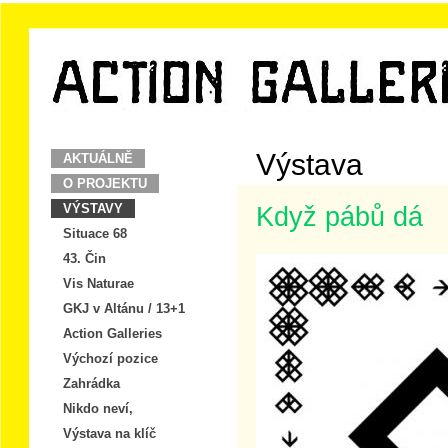
Výstava
AKTUÁLNĚ
O PROJEKTU
VÝSTAVY
Když pábů dá
Situace 68
43. Čin
Vis Naturae
GKJ v Altánu / 13+1
Action Galleries
Výchozí pozice
Zahrádka
Nikdo neví,
Výstava na klíč