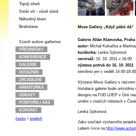
Tajný oheň
Směr vír - vůně vůně
Náhodný klam
Bratislava
Move Gallery „Když pábů dá“
Galerie Altán Klamovka, Praha
Czech action galleries
autor:
Michal Kukačka a Martina
PŘEDNÁŠKY
kurátorka:
Lenka Sýkorová
KONFERENCE
vernisáž:
15. 10. 2011 v 16:00
GALERIE
výstava potrvá do 16. 10. 2011
otevřeno jen v neděli 14.00-18.00
DOTAZNÍK
ZRCADLENÍ
Výstava Move Gallery s názvem 
ARMATURKA
Instalace galerie bude umístěna 
designu na FUD UJEP v Ústí nad
ODKAZY
umění v meších městech v České 
PODPOŘILI NÁS
KONTAKT
Lenka Sýkorová
česky
/
english
Jako součást výstavního projektu
Labem /více na
http://www.action