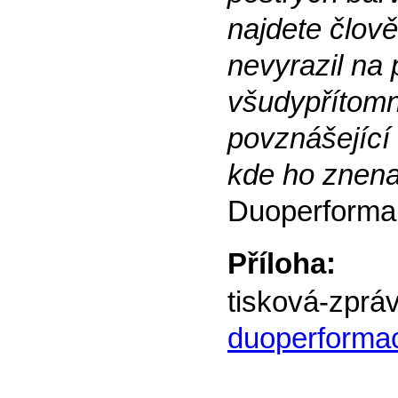
najdete člov
nevyrazil na
všudypřítomno
povznášející 
kde ho znena
Duoperforma
Příloha:
tisková-zpr
duoperforma