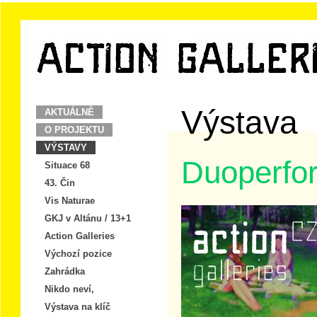
Výstava
AKTUÁLNĚ
O PROJEKTU
VÝSTAVY
Duoperfo
Situace 68
43. Čin
Vis Naturae
GKJ v Altánu / 13+1
Action Galleries
Výchozí pozice
Zahrádka
Nikdo neví,
Výstava na klíč