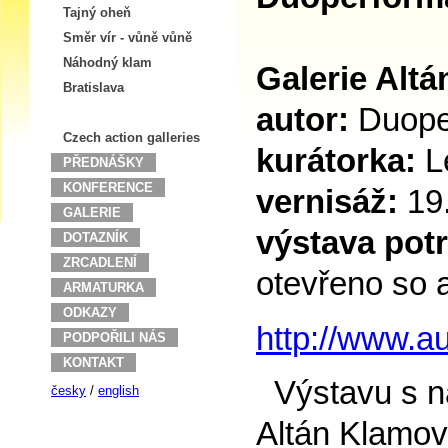
Tajný oheň
Směr vír - vůně vůně
Náhodný klam
Galerie Alt
Bratislava
autor:
Duope
Czech action galleries
kurátorka:
L
PŘEDNÁŠKY
KONFERENCE
vernisáž:
19
GALERIE
výstava potr
DOTAZNÍK
ZRCADLENÍ
otevřeno so 
ARMATURKA
ODKAZY
http://www.a
PODPOŘILI NÁS
KONTAKT
Výstavu s ná
česky
/
english
Altán Klamov