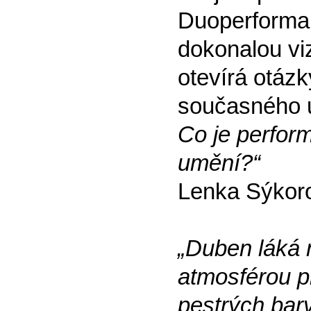
Duoperforman
dokonalou viz
otevírá otázk
současného
Co je perfor
umění?“
Lenka Sýkor
„Duben láká 
atmosférou pr
pestrých bar