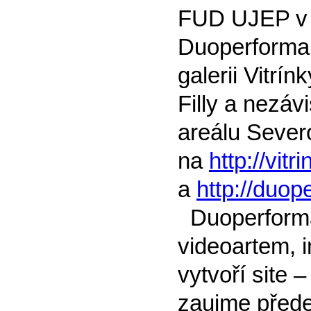
FUD UJEP v 
Duoperforman
galerii Vitrí
Filly a nezáv
areálu Sever
na
http://vit
a
http://duo
Duoperforma
videoartem, i
vytvoří site –
zaujme přede